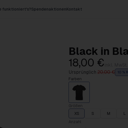
 funktioniert's?
Spendenaktionen
Kontakt
Black in Bl
18,00 €
inkl. MwSt.
Ursprünglich
20,00 €
10 % R
Farben
Größen
XS
S
M
L
Anzahl