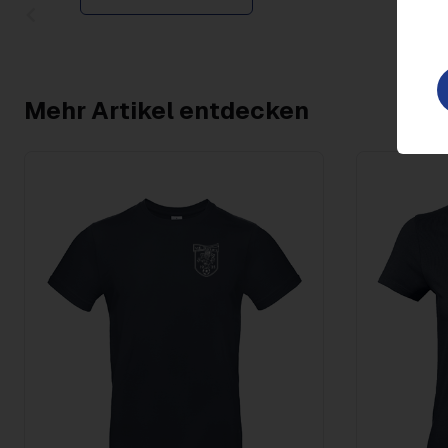
Item
1
of
2
Mehr Artikel entdecken