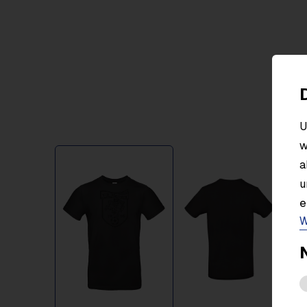
U
w
Item
a
1
u
of
2
e
W