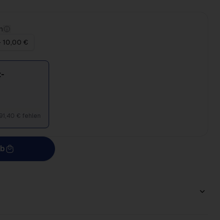
n
+ 10,00 €
-
91,40 € fehlen
rb