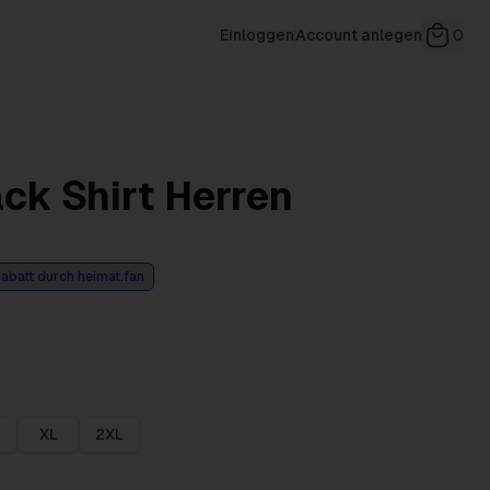
Einloggen
Account anlegen
0
ack Shirt Herren
abatt durch heimat.fan
XL
2XL