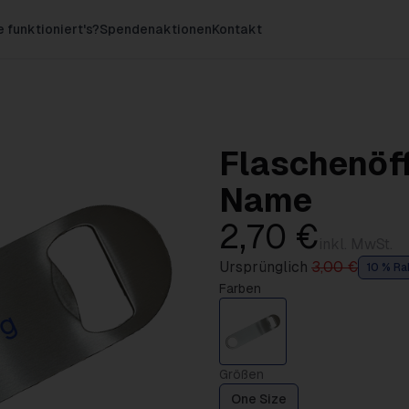
 funktioniert's?
Spendenaktionen
Kontakt
Flaschenöf
Name
2,70 €
inkl. MwSt.
Ursprünglich
3,00 €
10 % Ra
Farben
rg
Größen
One Size