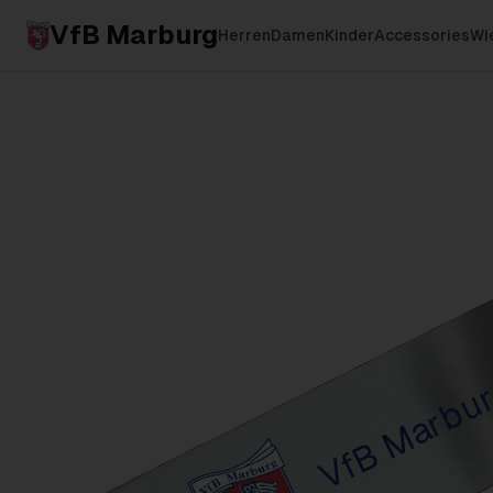
VfB Marburg
Herren
Damen
Kinder
Accessories
Wie
VfB Marbu