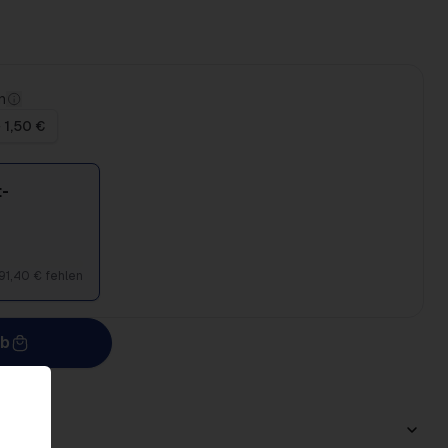
n
 1,50 €
-
91,40 € fehlen
rb