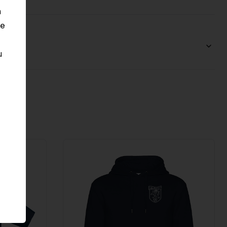
n
le
u