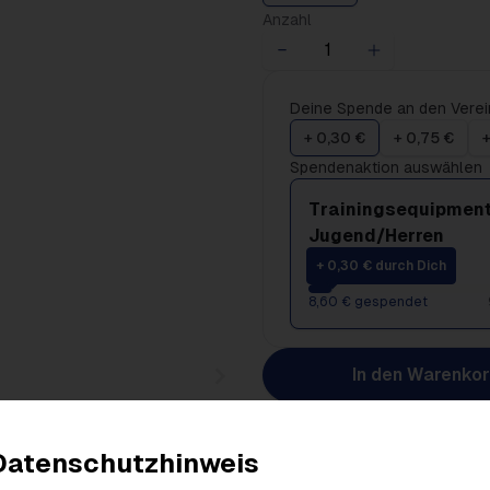
Anzahl
Deine Spende an den Verei
+ 0,30 €
+ 0,75 €
+
Spendenaktion auswählen
Trainingsequipment
Jugend/Herren
+ 0,30 € durch Dich
8,60 € gespendet
In den Warenko
Datenschutzhinweis
Produktdetails