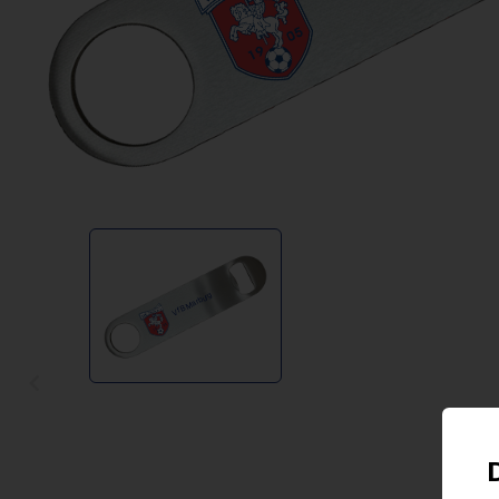
Item
1
of
VfB Marburg
1
Item
1
of
1