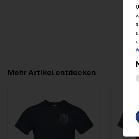
U
w
a
u
e
W
Mehr Artikel entdecken