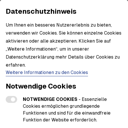
Datenschutzhinweis
Um Ihnen ein besseres Nutzererlebnis zu bieten,
verwenden wir Cookies. Sie können einzelne Cookies
aktivieren oder alle akzeptieren. Klicken Sie auf
„Weitere Informationen“, um in unserer
Datenschutzerklärung mehr Details über Cookies zu
VfB Marburg
erfahren.
Weitere Informationen zu den Cookies
Notwendige Cookies
Item
VfB Marburg
1
NOTWENDIGE COOKIES
- Essenzielle
of
Item
Cookies ermöglichen grundlegende
1
1
Grillzange graviert
Funktionen und sind für die einwandfreie
of
Funktion der Website erforderlich.
10,80 €
1
inkl. MwSt.