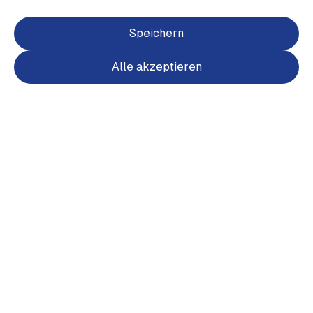
Ursprünglich
12,00 €
10 % Rabatt durch heimat.fan
Farben
Speichern
Alle akzeptieren
Größen
One Size
Anzahl
Deine Spende an den Verein
+ 1,20 €
+ 3,00 €
+ 6,00 €
Spendenaktion auswählen
Trainingsequipment-Jugend/Herren
+ 1,20 € durch Dich
8,60 € gespendet
91,40 € fehlen