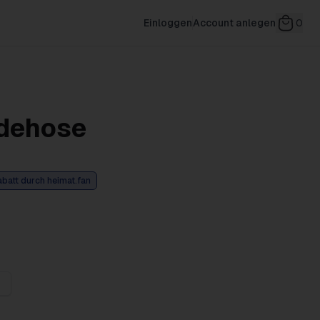
Einloggen
Account anlegen
0
dehose
abatt durch heimat.fan