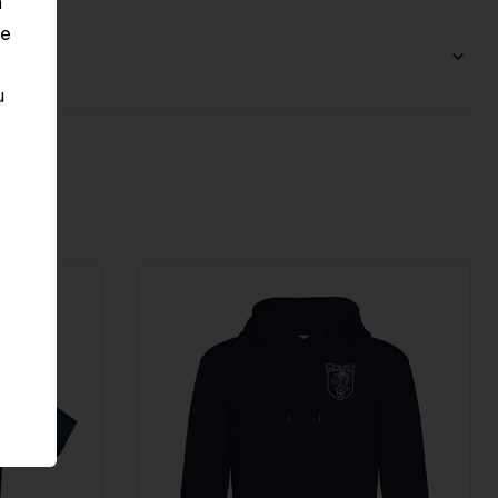
n
le
u