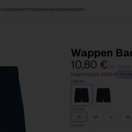
 funktioniert's?
Spendenaktionen
Kontakt
Wappen Ba
10,80 €
inkl. MwSt.
Ursprünglich
12,00 €
10 % R
Farben
Größen
S
M
L
XL
Anzahl