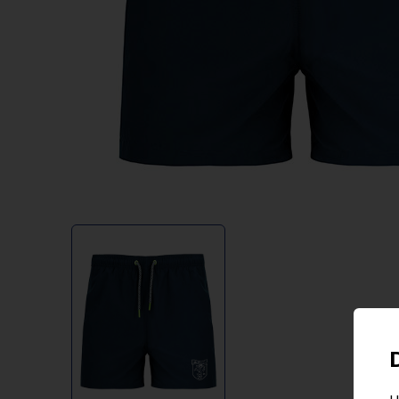
Item
1
of
1