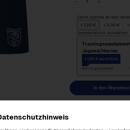
Deine Spende an den Verei
+ 1,20 €
+ 3,00 €
+
Spendenaktion auswählen
Trainingsequipment
Jugend/Herren
+ 1,20 € durch Dich
8,60 € gespendet
In den Warenko
Produktdetails
Datenschutzhinweis