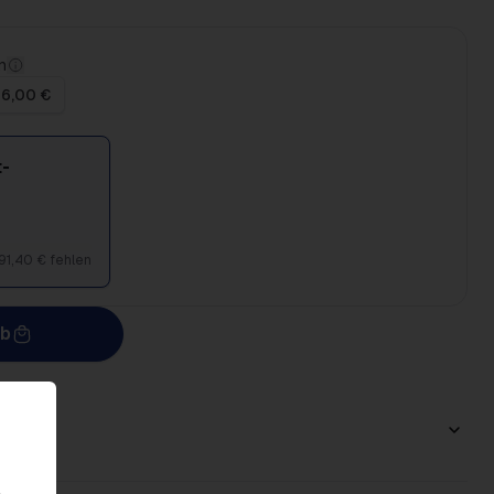
n
 6,00 €
-
91,40 € fehlen
rb