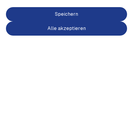
Speichern
Alle akzeptieren
Item
1
of
2
Item
1
Wappen Shirt Herren Rücken farbig
of