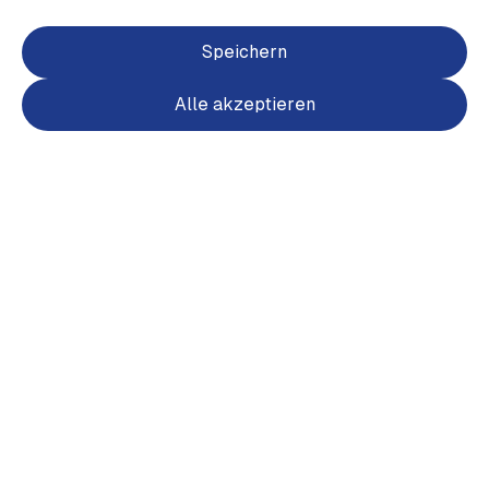
Speichern
Alle akzeptieren
Item
1
of
2
Item
1
Wappen Shirt Herren groß farbig
of