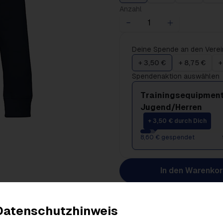
Anzahl
Deine Spende an den Verei
+ 3,50 €
+ 8,75 €
+
Spendenaktion auswählen
Trainingsequipment
Jugend/Herren
+ 3,50 € durch Dich
8,60 € gespendet
In den Warenko
Datenschutzhinweis
Produktdetails