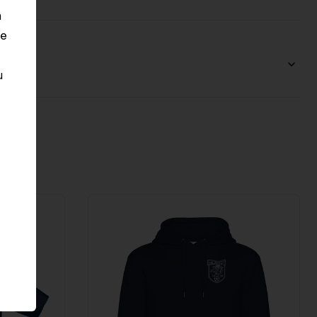
n
le
u