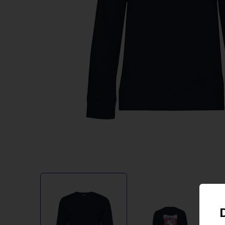
Item
1
of
2