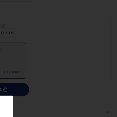
n
 17,50 €
-
91,40 € fehlen
rb