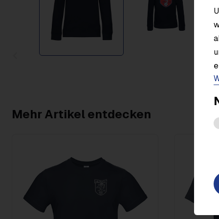
U
w
a
u
Item
e
1
W
of
2
Mehr Artikel entdecken