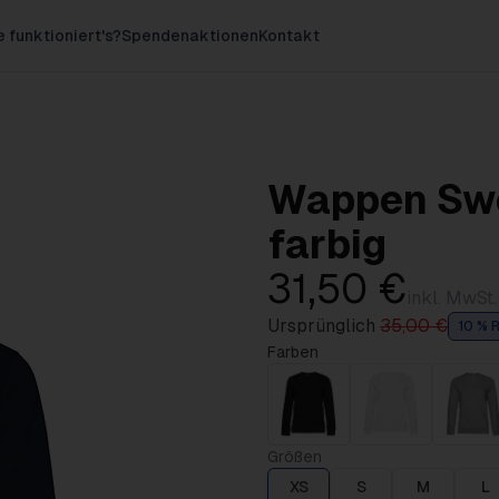
 funktioniert's?
Spendenaktionen
Kontakt
Wappen Swe
farbig
31,50 €
inkl. MwSt.
Ursprünglich
35,00 €
10 % R
Farben
Größen
XS
S
M
L