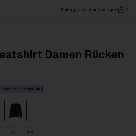
Einloggen
Account anlegen
0
atshirt Damen Rücken
abatt durch heimat.fan
XL
2XL