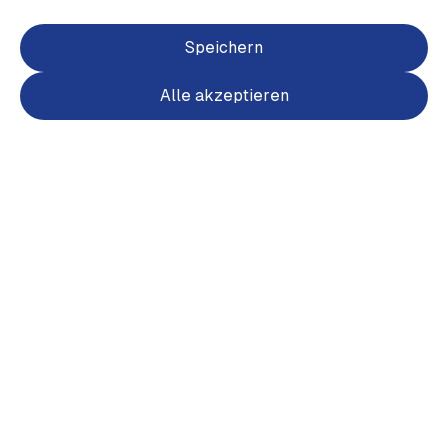
Speichern
Alle akzeptieren
Item
1
of
2
Item
1
Wappen Zip Hoody Herren Rücken
of
farbig
2
40,50 €
inkl. MwSt.
Ursprünglich
45,00 €
10 % Rabatt durch heimat.fan