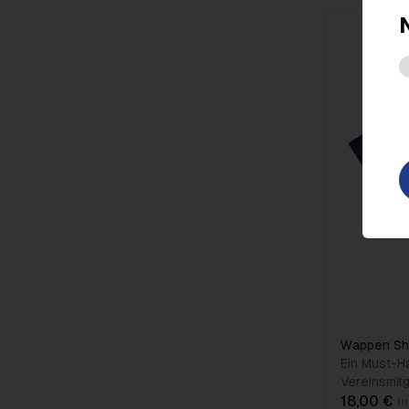
Wappen Shir
Ein Must-Ha
Vereinsmitg
18,00 €
i