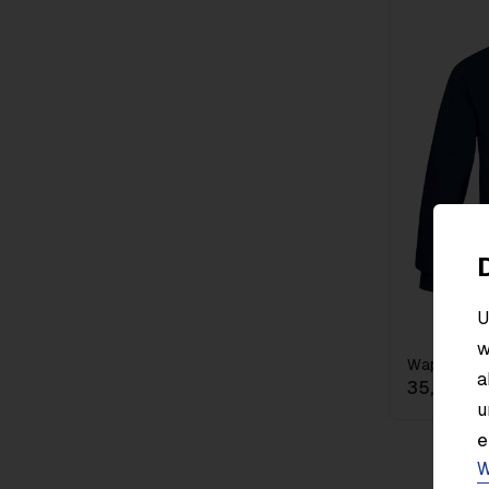
U
w
Wappen Hoo
a
35,00 €
i
u
e
W