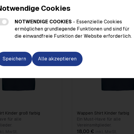
Notwendige Cookies
NOTWENDIGE COOKIES
- Essenzielle Cookies
ermöglichen grundlegende Funktionen und sind für
die einwandfreie Funktion der Website erforderlich.
Speichern
Alle akzeptieren
t Kinder groß farbig
Wappen Shirt Kinder farbig
ve für alle
Ein Must-Have für alle
lieder.
Vereinsmitglieder.
18,00 €
nkl. MwSt.
inkl. MwSt.