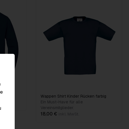
n
le
Wappen Shirt Kinder Rücken farbig
Ein Must-Have für alle
u
Vereinsmitglieder.
18,00 €
inkl. MwSt.