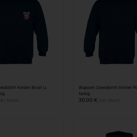
atshirt Kinder Brust u.
Wappen Sweatshirt Kinder R
big
farbig
30,00 €
nkl. MwSt.
inkl. MwSt.