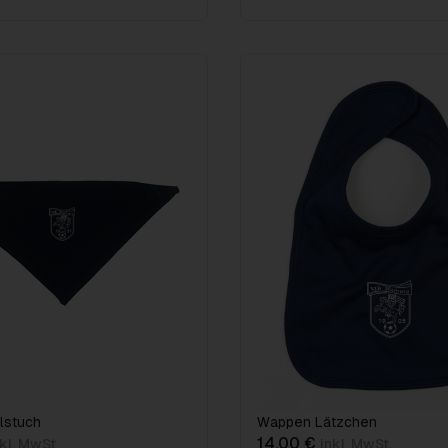
lstuch
Wappen Lätzchen
14,00 €
nkl. MwSt.
inkl. MwSt.