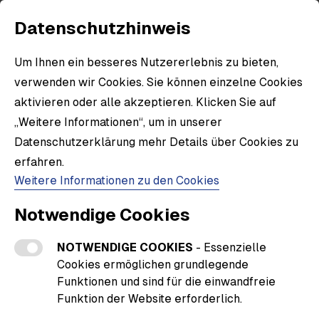
Datenschutzhinweis
Um Ihnen ein besseres Nutzererlebnis zu bieten,
verwenden wir Cookies. Sie können einzelne Cookies
Spenden? Spenden!
aktivieren oder alle akzeptieren. Klicken Sie auf
Wie funktioniert der Shop?
„Weitere Informationen“, um in unserer
Mit diesem Shop kannst du uns als Verein
Datenschutzerklärung mehr Details über Cookies zu
unterstützen. Dazu musst du einfach
erfahren.
folgende drein Schritte machen
Weitere Informationen zu den Cookies
Produkt auswählen.
Schau dich in Ruhe um
Notwendige Cookies
und stöbere durch unsere Produkte. Von
Jacke bis Schlappen ist alles dabei.
NOTWENDIGE COOKIES
- Essenzielle
Spendenaktion wählen.
Such dir eine der
Cookies ermöglichen grundlegende
Spendenaktionen und Spendenbeträgen aus,
Funktionen und sind für die einwandfreie
um uns als Verein zu unterstützen.
Funktion der Website erforderlich.
Bestellen und spenden.
Wenn du die
Bestellung abschließt bekommst du deine