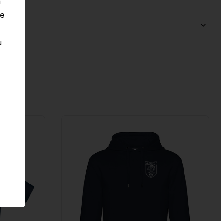
n
le
u