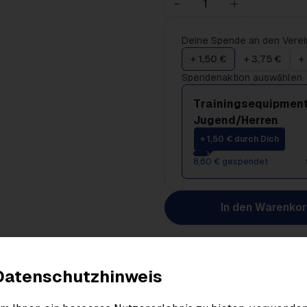
Deine Spende an den Verei
+ 1,50 €
+ 3,75 €
+
Spendenaktion auswählen
Trainingsequipment
Jugend/Herren
+ 1,50 € durch Dich
8,60 € gespendet
In den Warenko
Produktdetails
Datenschutzhinweis