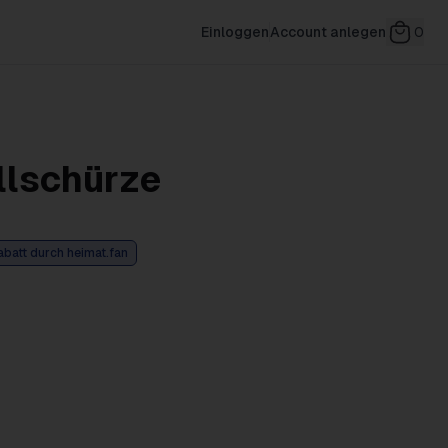
Einloggen
Account anlegen
0
llschürze
abatt durch heimat.fan