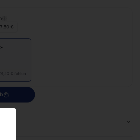
n
 7,50 €
-
91,40 € fehlen
rb