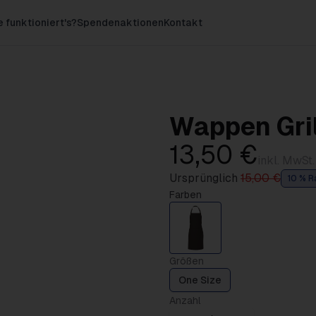
 funktioniert's?
Spendenaktionen
Kontakt
Wappen Gri
13,50 €
inkl. MwSt.
Ursprünglich
15,00 €
10 % R
Farben
Größen
One Size
Anzahl