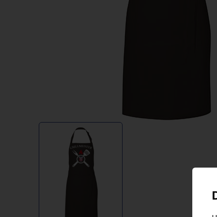
Item
1
of
1