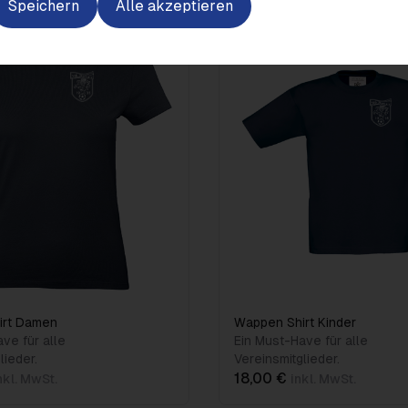
Speichern
Alle akzeptieren
irt Damen
Wappen Shirt Kinder
ve für alle
Ein Must-Have für alle
lieder.
Vereinsmitglieder.
18,00 €
nkl. MwSt.
inkl. MwSt.