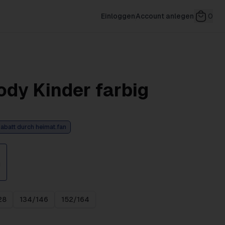
Einloggen
Account anlegen
0
dy Kinder farbig
abatt durch heimat.fan
28
134/146
152/164