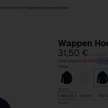
 funktioniert's?
Spendenaktionen
Kontakt
Wappen Hoo
31,50 €
inkl. MwSt.
Ursprünglich
35,00 €
10 % R
Farben
Größen
98/104
110/116
122/1
Anzahl