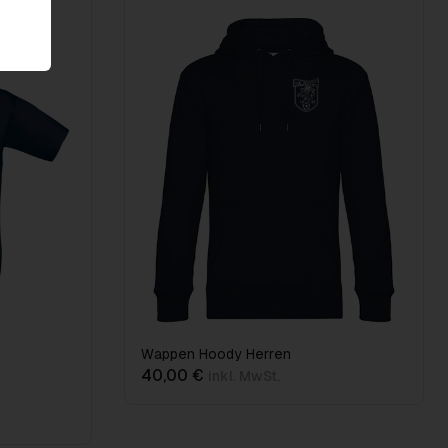
Wappen Hoody Herren
40,00 €
inkl. MwSt.