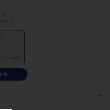
n
 17,50 €
-
91,40 € fehlen
rb