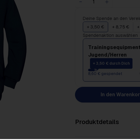
Deine Spende an den Verei
+ 3,50 €
+ 8,75 €
+
Spendenaktion auswählen
Trainingsequipment
Jugend/Herren
+ 3,50 € durch Dich
8,60 € gespendet
In den Warenko
Produktdetails