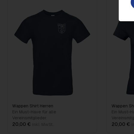
Wappen Shirt Herren
Wappen Sh
Ein Must-Have für alle
Ein Must-Ha
Vereinsmitglieder.
Vereinsmitg
20,00 €
20,00 €
inkl. MwSt.
i