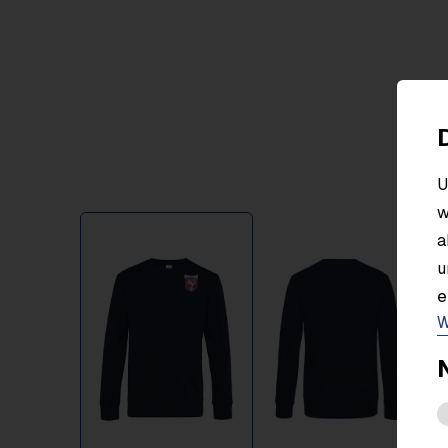
U
w
Item
a
1
u
of
2
e
W