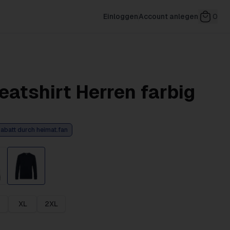
Einloggen
Account anlegen
0
atshirt Herren farbig
abatt durch heimat.fan
XL
2XL