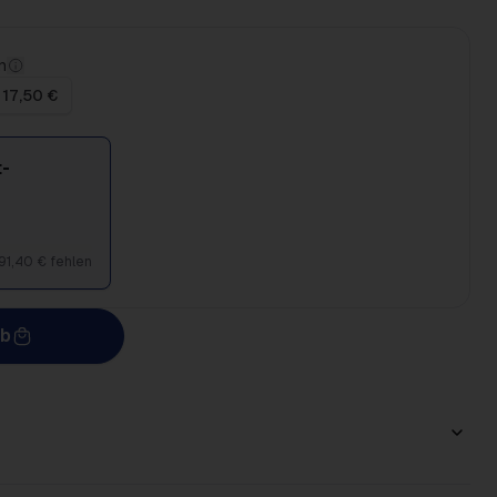
n
 17,50 €
-
91,40 € fehlen
rb