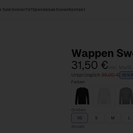
 funktioniert's?
Spendenaktionen
Kontakt
Wappen Swe
31,50 €
inkl. MwSt.
Ursprünglich
35,00 €
10 % R
Farben
Größen
XS
S
M
L
Anzahl