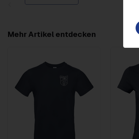
Item
1
of
2
Mehr Artikel entdecken