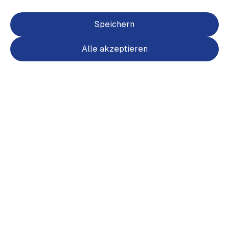
Speichern
Alle akzeptieren
Item
1
of
2
Item
1
Wappen Zip Hoody Herren Rücken
of
farbig
2
40,50 €
inkl. MwSt.
Ursprünglich
45,00 €
10 % Rabatt durch heimat.fan